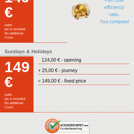
Fair cost-
€
efficiency
ratio.
You compare!
sales
tax is included.
No additional
Costs.
Sundays & Holidays
124,00 € - opening
149
+ 25,00 € - journey
€
= 149,00 € - fixed price
sales
tax is included.
No additional
Costs.